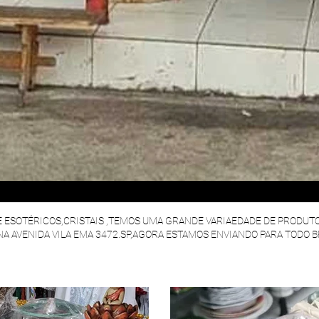
E ESOTÉRICOS,CRISTAIS ,TEMOS UMA GRANDE VARIAEDADE DE PRODUTOS
,NA AVENIDA VILA EMA 3472.SP,AGORA ESTAMOS ENVIANDO PARA TODO 